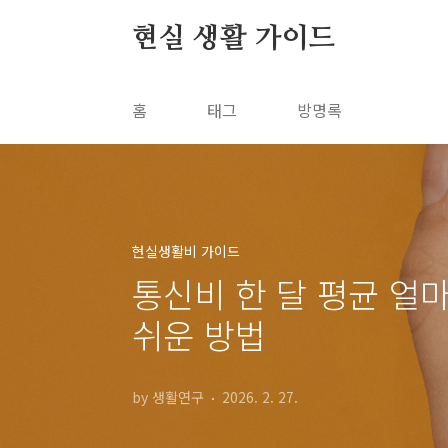
본문 바로가기
현실 생활 가이드
홈
태그
방명록
현실생활비 가이드
통신비 한 달 평균 얼
쉬운 방법
by 생활연구
2026. 2. 27.