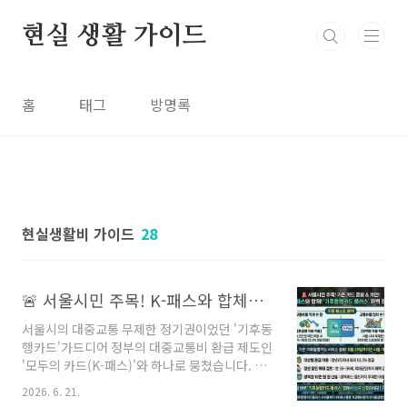
본문 바로가기
현실 생활 가이드
홈
태그
방명록
현실생활비 가이드
28
🚨 서울시민 주목! K-패스와 합체한 '기후동행카드 플러스' 환급·정액형 자동 적용 총정리
서울시의 대중교통 무제한 정기권이었던 '기후동
행카드'가드디어 정부의 대중교통비 환급 제도인
'모두의 카드(K-패스)'와 하나로 뭉쳤습니다. 이
름하여 '기후동행카드 플러스'! 그동안 "많이 안
2026. 6. 21.
탈 때는 K-패스가 이득인가?", "매달 계산하기