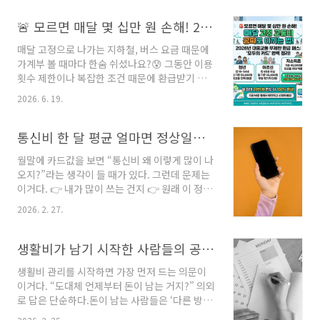
복잡해!" 하셨던 분들의 고민을 한방에 날려줄 역
대급 시스템이 도입됩니다. 기존 기후동행카드는
🚨 모르면 매달 몇 십만 원 손해! 2026년 대중교통 무제한 환급 패스 '모두의 카드' 완벽 정리
서비스가 완전히 종료되므로서울시민이라면 이
매달 고정으로 나가는 지하철, 버스 요금 때문에
번 개편 내용을 반드시 숙지하셔야 매달 새어 나
가계부 볼 때마다 한숨 쉬셨나요?😰 그동안 이용
가는 교통비를 확실하게 아낄 수 있습니다. 🔍 무
횟수 제한이나 복잡한 조건 때문에 환급받기 까
엇이 바뀌나요? 핵심 요약! 이번 '기후동행카드
다로웠던 기존 K-패스는 잊으셔도 좋습니다. 최
플러스'의 가장 혁신적인 특징은 [환급형]과 [정
2026. 6. 19.
근 전 국민의 뜨거운 관심을 받으며대중교통 이
액형] 중 나에게 가장 유리한 혜택이 매달 '자동
용자들의 필수품으로 자리 잡은 역대급 교통 복
적용'된다는 점입니다. 교통비를 적게 쓴 달 ➔
지 제도,'모두의 카드'에 대해 핵심만 쏙쏙 정리해
통신비 한 달 평균 얼마면 정상일까? | 우리 집 통신비가 비싼지 확인하는 가장 쉬운 방법
[환급형 자동 적용]한 달 대중교통 이용 금..
드립니다. 본인이 대상자인지, 어떻게 신청하고
월말에 카드값을 보면 “통신비 왜 이렇게 많이 나
얼마나 돌려받을 수 있는지오늘 글을 통해 1분 만
오지?”라는 생각이 들 때가 있다. 그런데 문제는
에 확인하시고 매달 새어 나가는 교통비 공짜로
이거다. 👉 내가 많이 쓰는 건지 👉 원래 이 정도
아껴보세요!🔍 '모두의 카드'란 무엇인가요? 그
가 정상인지 기준을 모르면 줄이기도 어렵다.1. 1
동안 시행되던 알뜰교통카드나 K-패스의 아쉬운
2026. 2. 27.
인 기준 통신비 평균은 이 정도다.2024~2025년
점을완벽하게 보완하여 등장한 무제한 정액형 환
기준으로 보면 (휴대폰 단독 / 인터넷·TV 제외)
급 패스입니다. 기존 제도들이 일정 횟수 이상 승
🔹 알뜰폰 사용자: 월 2만~3만 원대🔹 3대 통신
생활비가 남기 시작한 사람들의 공통 루틴 5가지
차해야 하거나 이동 거리에 비례해 감면해 주었
사 5G 요금제: 월 5만~9만 원대🔹 선택약정 할인
다면,'..
생활비 관리를 시작하면 가장 먼저 드는 의문이
적용 시: 20~25% 감소 즉,휴대폰만 7만 원 이상
이거다. “도대체 언제부터 돈이 남는 거지?” 의외
이라면 요금제 점검이 필요한 구간이다. 📌 단, 기
로 답은 단순하다.돈이 남는 사람들은 ‘다른 방
기 할부금 포함이면 구조가 달라진다.2. 3~4인
법’을 쓰는 게 아니라 같은 루틴을 반복한다.1. 월
가족 통신비는 어디까지가 적정선일까? 가족 기