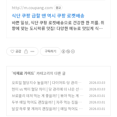
http://m.coupang.com
광고
식단 쿠팡 급할 땐 역시 쿠팡 로켓배송
바쁜 일상, 식단 쿠팡 로켓배송으로 건강한 한 끼를. 취
향에 맞는 도시락류 맛집! 다양한 메뉴로 맛있게 식단
관리하세요.
공감
구독하기
'
식재료 가이드
' 카테고리의 다른 글
오트밀 혈당지수 높을까? | 다이어트·당 관리에
2026.03.03
정말 괜찮을까요?
현미 vs 백미 혈당 차이 | 당 관리에 더 나은 선택
2026.03.03
(1)
은?
브로콜리 데쳐 먹는 게 좋을까? | 볶아 먹는 게 좋
2026.03.01
(0)
을까요? 현실 식단 기준 정리
두부 매일 먹어도 괜찮을까? | 자주 먹는 집들의
2026.03.01
(0)
현실적인 기준
달걀 하루 몇 개까지 괜찮을까? | 매일 먹어도 되
2026.03.01
(0)
는지 현실 기준 정리
(0)