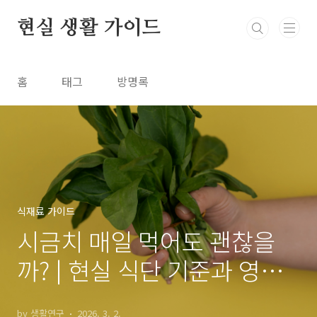
본문 바로가기
현실 생활 가이드
홈
태그
방명록
식재료 가이드
시금치 매일 먹어도 괜찮을
까? | 현실 식단 기준과 영양
정리
by 생활연구
2026. 3. 2.