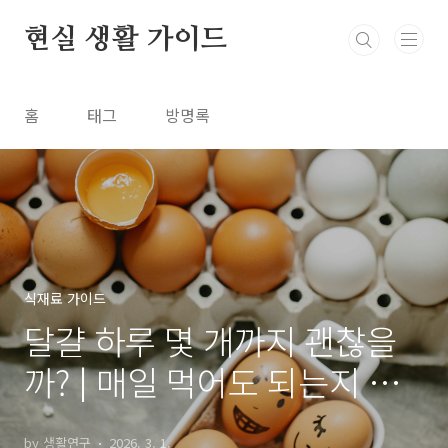
본문 바로가기
현실 생활 가이드
홈
태그
방명록
식재료 가이드
달걀 하루 몇 개까지 괜찮을
까? | 매일 먹어도 되는지 현
실 기준 정리
by 생활연구
2026. 3. 1.