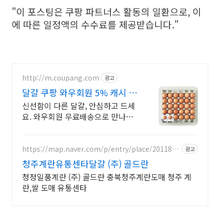
"이 포스팅은 쿠팡 파트너스 활동의 일환으로, 이
에 따른 일정액의 수수료를 제공받습니다."
http://m.coupang.com
광고
달걀 쿠팡 와우회원 5% 캐시 적
립
신선함이 다른 달걀, 안심하고 드세
요. 와우회원 무료배송으로 만나보
세요. 매일 먹는 계란, 난각 1번으로
건강 챙기세요. 오늘주문 내일도착
로켓배송!
https://map.naver.com/p/entry/place/2011872
광고
797
청주계란유통센타달걀 (주) 골드란
청정일품계란 (주) 골드란 충북청주계란도매 청주 계
란,쌀 도매 유통센타